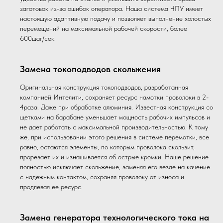
заготовок из-за ошибок оператора. Наша система ЧПУ имеет
настоящую адаптивную подачу и позволяет выполнение холостых
перемещений на максимальной рабочей скорости, более
600шаг/сек.
Замена токоподводов скольжения
Оригинальная конструкция токоподводов, разработанная
компанией Интелити, сохраняет ресурс намотки проволоки в 2-
4раза. Даже при обработке алюминия. Известная конструкция со
щетками на барабане уменьшает мощность рабочих импульсов и
не дает работать с максимальной производительностью. К тому
же, при использовании этого решения в системе перемотки, все
равно, остаются элементы, по которым проволока скользит,
прорезает их и изнашивается об острые кромки. Наше решение
полностью исключает скольжение, заменяя его везде на качение
с надежным контактом, сохраняя проволоку от износа и
продлевая ее ресурс.
Замена генератора технологического тока на